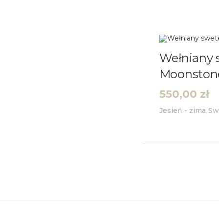
Oceniono
5.00
na 5
Wełniany 
Moonston
550,00
zł
Jesień - zima
Sw
,