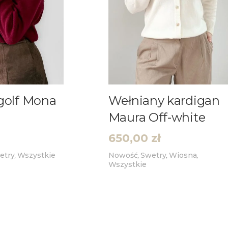
golf Mona
Wełniany kardigan
Maura Off-white
650,00
zł
etry
Wszystkie
Nowość
Swetry
Wiosna
,
,
,
,
Wszystkie