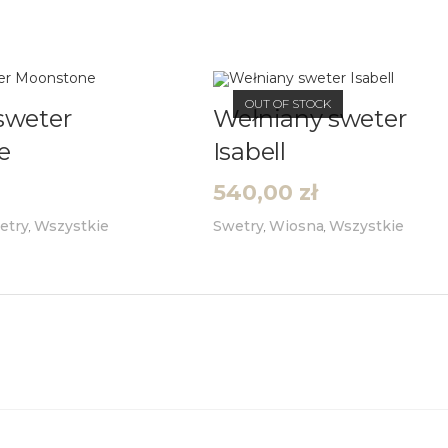
OUT OF STOCK
sweter
Wełniany sweter
e
Isabell
540,00
zł
etry
Wszystkie
Swetry
Wiosna
Wszystkie
,
,
,