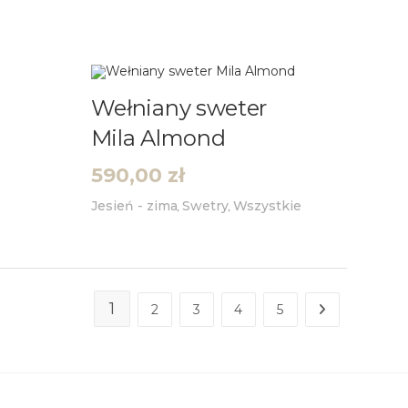
Wełniany sweter
Mila Almond
590,00
zł
Jesień - zima
Swetry
Wszystkie
,
,
1
2
3
4
5