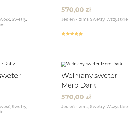
570,00
zł
wość
Swetry
Jesień - zima
Swetry
Wszystkie
,
,
,
,
ie
Oceniono
5.00
na 5
sweter
Wełniany sweter
Mero Dark
570,00
zł
wość
Swetry
Jesień - zima
Swetry
Wszystkie
,
,
,
,
ie