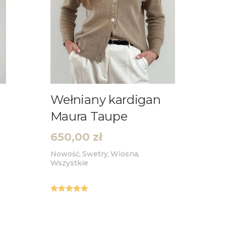
Wełniany kardigan
Maura Taupe
650,00
zł
Nowość
Swetry
Wiosna
,
,
,
Wszystkie
Oceniono
5.00
na 5