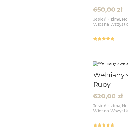
650,00
zł
Jesień - zima
No
,
Wiosna
Wszystk
,
Oceniono
5.00
na 5
Wełniany 
Ruby
620,00
zł
Jesień - zima
No
,
Wiosna
Wszystk
,