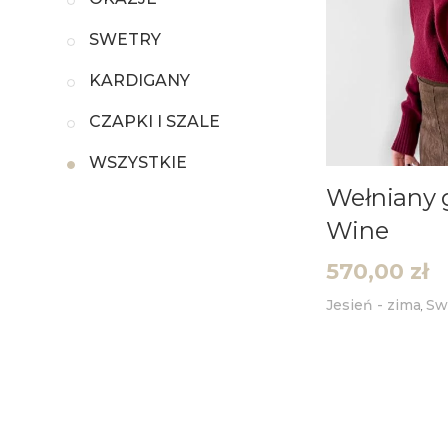
SWETRY
KARDIGANY
CZAPKI I SZALE
WSZYSTKIE
Wełniany 
Wine
570,00
zł
Jesień - zima
Sw
,