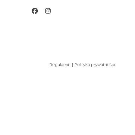
Opens
Opens
in
in
a
a
new
new
tab
tab
Regulamin
Polityka prywatności