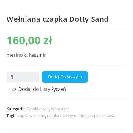
Wełniana czapka Dotty Sand
160,00
zł
merino & kaszmir
ilość
Dodaj Do Koszyka
Wełniana
Dodaj do Listy życzeń
czapka
Dotty
Sand
Kategorie:
Czapki i szale
,
Wszystkie
Tagi:
czapka wełniana
,
czapka z wełny merino
,
czapka zimowa