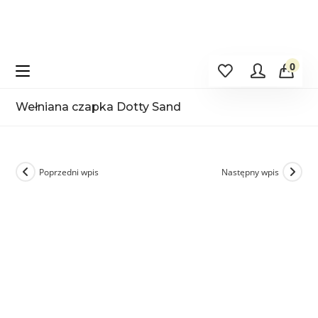
Koniec
treści
0
Wełniana czapka Dotty Sand
>
Sklep
>
Wełniana czapka Dotty Sand
Poprzedni wpis
Następny wpis