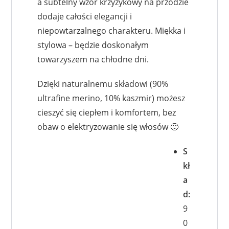
a subtelny wzór krzyżykowy na przodzie
dodaje całości elegancji i
niepowtarzalnego charakteru. Miękka i
stylowa – będzie doskonałym
towarzyszem na chłodne dni.
Dzięki naturalnemu składowi (90%
ultrafine merino, 10% kaszmir) możesz
cieszyć się ciepłem i komfortem, bez
obaw o elektryzowanie się włosów 🙂
S
kł
a
d:
9
0