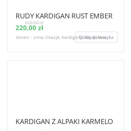
RUDY KARDIGAN RUST EMBER
320,00
zł
220,00
zł
Dodaj do koszyka
Jesień - zima
Okazje
Kardigany
Wszystkie
,
,
,
KARDIGAN Z ALPAKI KARMELO