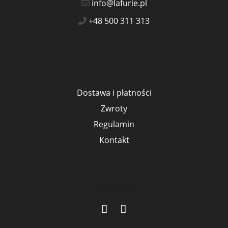
info@lafurie.pl
+48 500 311 313
Menu:
Dostawa i płatności
Zwroty
Regulamin
Kontakt
Dołącz Do Nas:
Opens
Opens