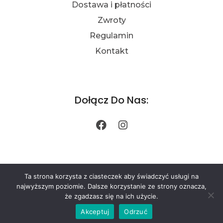
Dostawa i płatności
Zwroty
Regulamin
Kontakt
Dołącz Do Nas:
Opens
Opens
in
in
a
a
Regulamin
Polityka prywatności
new
new
Ta strona korzysta z ciasteczek aby świadczyć usługi na
najwyższym poziomie. Dalsze korzystanie ze strony oznacza,
tab
tab
© Copyright 2021 - realizacja -
lukedi.pl
że zgadzasz się na ich użycie.
Akceptuj
Odrzuć