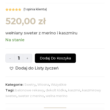
(
1
opinia klienta)
Oceniony
1
520,00
zł
5.00
na 5 na
podstawie
oceny klienta
wełniany sweter z merino i kaszmiru
Na stanie
ilość
Dodaj Do Koszyka
-
+
Wełniany
Dodaj do Listy życzeń
sweter
Ophelia
Kategorie:
Swetry
,
Wiosna
,
Wszystkie
Tagi:
balonowe rekawy
,
dekolt łódka
,
kaszmir
,
kaszmirowy
sweter
,
sweter z merino
,
welna merino