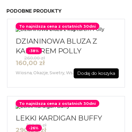
PODOBNE PRODUKTY
To najniższa cena z ostatnich 30dni
DZIANINOWA BLUZA Z
KAPTUREM POLLY
-38%
260,00
zł
160,00
zł
Wiosna
Okazje
Swetry
Wszystkie
Dodaj do koszyka
,
,
,
To najniższa cena z ostatnich 30dni
LEKKI KARDIGAN BUFFY
390,00
zł
-26%
290,00
zł