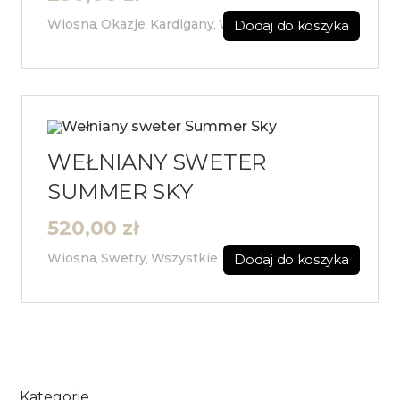
Wiosna
Okazje
Kardigany
Wszystkie
Dodaj do koszyka
,
,
,
WEŁNIANY SWETER
SUMMER SKY
520,00
zł
Wiosna
Swetry
Wszystkie
Dodaj do koszyka
,
,
Kategorie