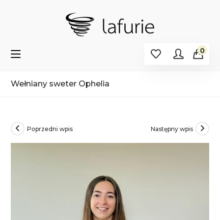
Koniec
treści
0
Wełniany sweter Ophelia
>
Sklep
>
Wełniany sweter Ophelia
Poprzedni wpis
Następny wpis