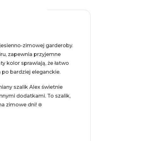
 jesienno-zimowej garderoby.
iru, zapewnia przyjemne
aty kolor sprawiają, że łatwo
po bardziej eleganckie.
iany szalik Alex świetnie
innymi dodatkami. To szalik,
a zimowe dni! ❄️