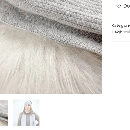
Do
szalik
Alex
Grey
Kategori
Tagi:
sza