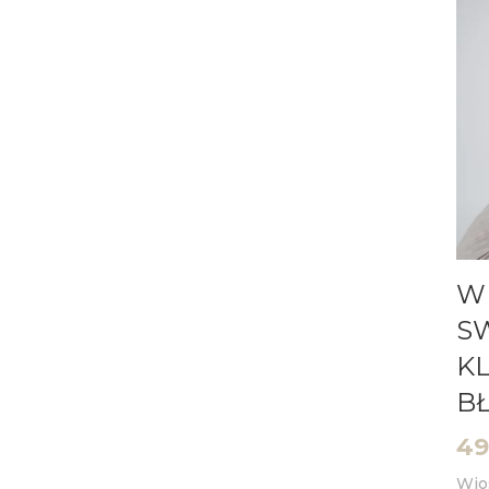
W
S
K
BŁ
49
Wio