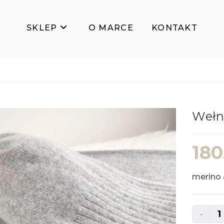
SKLEP
O MARCE
KONTAKT
Wełni
18
merino 
ilość
-
Wełnian