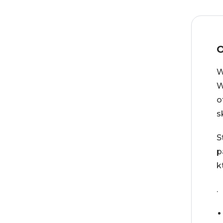
O
W
W
o
s
S
p
k
.