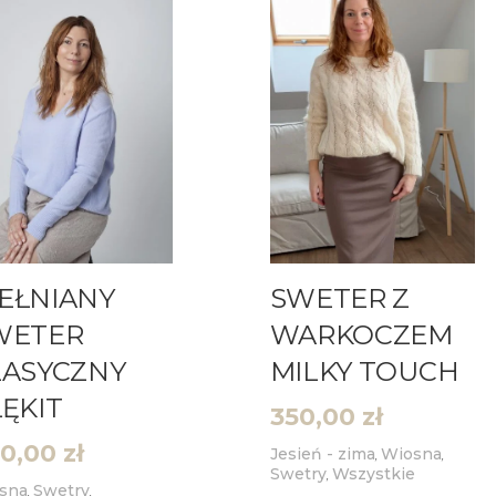
EŁNIANY
SWETER Z
WETER
WARKOCZEM
LASYCZNY
MILKY TOUCH
ĘKIT
350,00
zł
0,00
zł
Jesień - zima
Wiosna
,
,
Swetry
Wszystkie
,
sna
Swetry
,
,