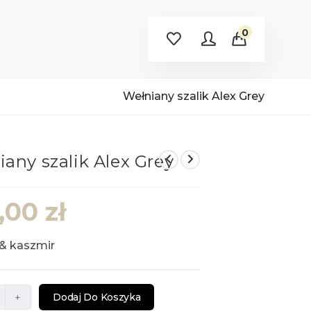
0
Wełniany szalik Alex Grey
any szalik Alex Grey
0,00
zł
& kaszmir
Dodaj Do Koszyka
+
y