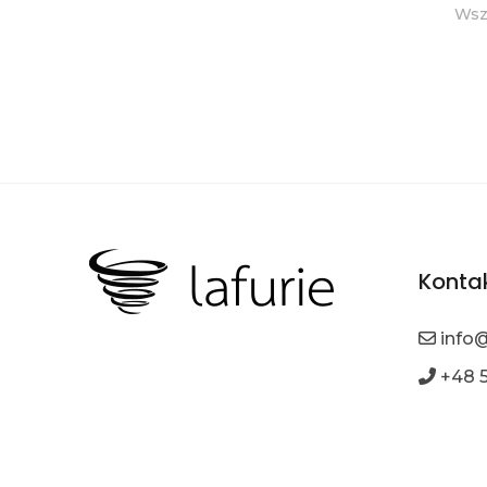
Wsz
Kontak
info@
+48 5