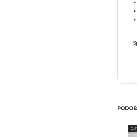
S
PODOB
OU