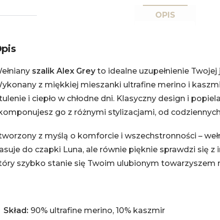
OPIS
pis
ełniany
szalik Alex
Grey
to idealne uzupełnienie Twojej
ykonany z miękkiej mieszanki ultrafine merino i kaszm
tulenie i ciepło w chłodne dni. Klasyczny design i popiel
komponujesz go z różnymi stylizacjami, od codziennych 
tworzony z myślą o komforcie i wszechstronności – wełn
asuje do czapki Luna, ale równie pięknie sprawdzi się z 
tóry szybko stanie się Twoim ulubionym towarzyszem n
Skład:
90% ultrafine merino, 10% kaszmir