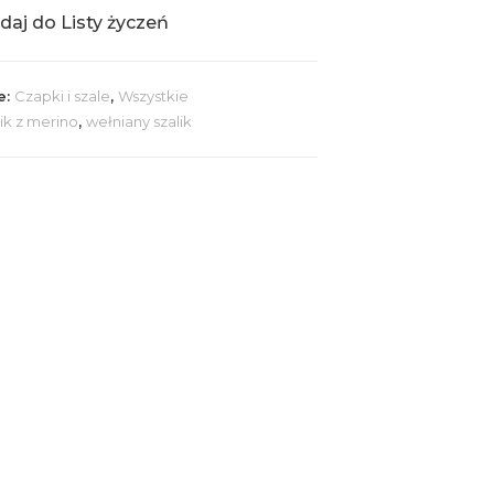
daj do Listy życzeń
e:
Czapki i szale
,
Wszystkie
lik z merino
,
wełniany szalik